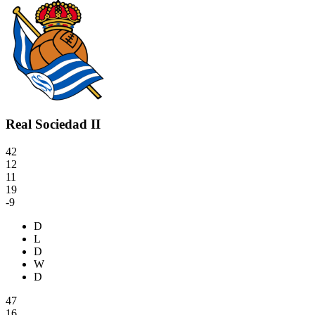
Real Sociedad II
42
12
11
19
-9
D
L
D
W
D
47
16