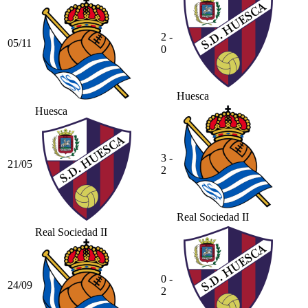
2 -
05/11
0
Huesca
Huesca
3 -
21/05
2
Real Sociedad II
Real Sociedad II
0 -
24/09
2