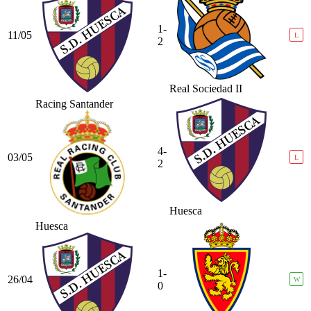
1-
11/05
L
2
Real Sociedad II
Racing Santander
4-
03/05
L
2
Huesca
Huesca
1-
26/04
W
0