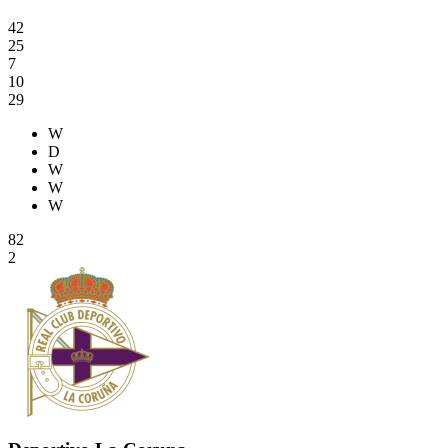
42
25
7
10
29
W
D
W
W
W
82
2