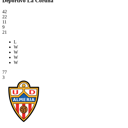
Deportivo La Coruna
42
22
11
9
21
L
W
W
W
W
77
3