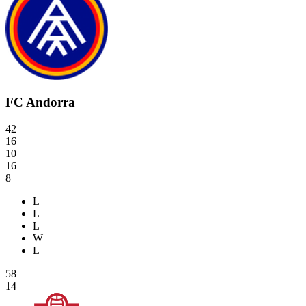
FC Andorra
42
16
10
16
8
L
L
L
W
L
58
14