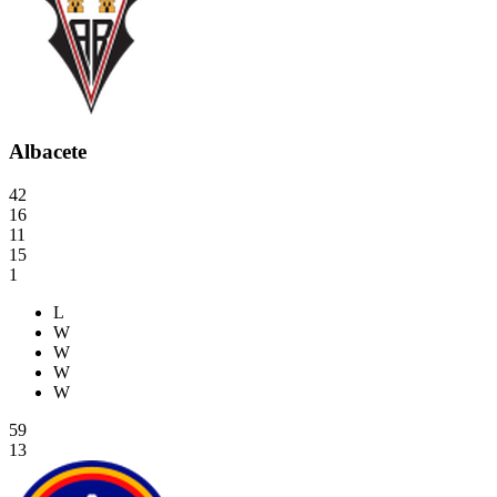
Albacete
42
16
11
15
1
L
W
W
W
W
59
13