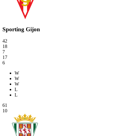
Sporting Gijon
42
18
7
17
6
W
W
W
L
L
61
10