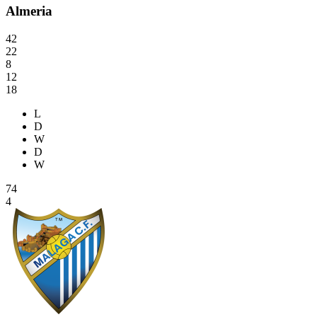
Almeria
42
22
8
12
18
L
D
W
D
W
74
4