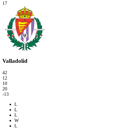
17
Valladolid
42
12
10
20
-13
L
L
L
W
L