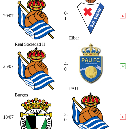
0-
29/07
L
1
Eibar
Real Sociedad II
4-
25/07
W
0
PAU
Burgos
2-
18/07
L
0