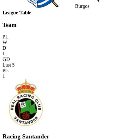
Burgos
League Table
Team
PL
W
D
L
GD
Last 5
Pts
1
Racing Santander