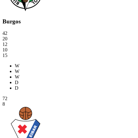
Burgos
42
20
12
10
15
W
W
W
D
D
72
8