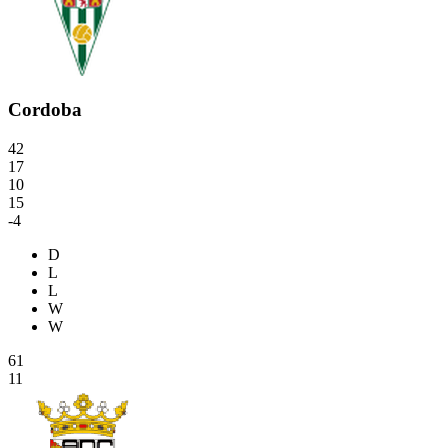
Cordoba
42
17
10
15
-4
D
L
L
W
W
61
11