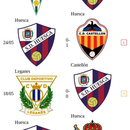
Huesca
Huesca
0-
24/05
L
1
Castellón
Leganes
0-
18/05
D
0
Huesca
Huesca