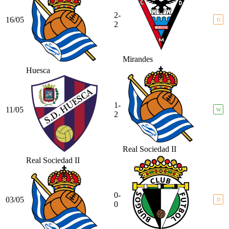
2-
16/05
D
2
Mirandes
Huesca
1-
11/05
W
2
Real Sociedad II
Real Sociedad II
0-
03/05
D
0