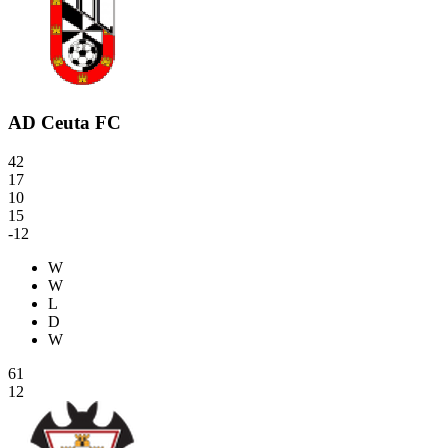
AD Ceuta FC
42
17
10
15
-12
W
W
L
D
W
61
12