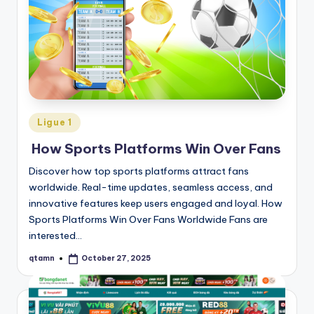
Posted
Ligue 1
in
How Sports Platforms Win Over Fans
Discover how top sports platforms attract fans
worldwide. Real-time updates, seamless access, and
innovative features keep users engaged and loyal. How
Sports Platforms Win Over Fans Worldwide Fans are
interested…
qtamn
October 27, 2025
Posted
by