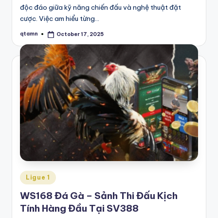
độc đáo giữa kỹ năng chiến đấu và nghệ thuật đặt
cược. Việc am hiểu từng…
qtamn
October 17, 2025
Posted
by
Posted
Ligue 1
in
WS168 Đá Gà – Sảnh Thi Đấu Kịch
Tính Hàng Đầu Tại SV388