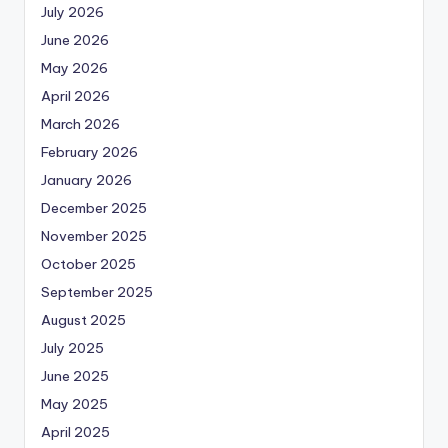
July 2026
June 2026
May 2026
April 2026
March 2026
February 2026
January 2026
December 2025
November 2025
October 2025
September 2025
August 2025
July 2025
June 2025
May 2025
April 2025