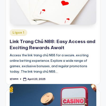
Posted
Ligue 1
in
Link Trang Chủ N88: Easy Access and
Exciting Rewards Await
Access the link trang chủ N88 for a secure, exciting
online betting experience. Explore a wide range of
games, exclusive bonuses, and regular promotions
today. The link trang chủ N88…
qtamn
April 23, 2025
Posted
by