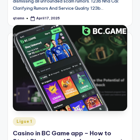
dismissing all unfounded scam rumors. 123b Nhà Cái:
Clarifying Rumors And Service Quality 123b…
qtamn
April 17, 2025
Posted
by
Posted
Ligue 1
in
Casino in BC Game app – How to