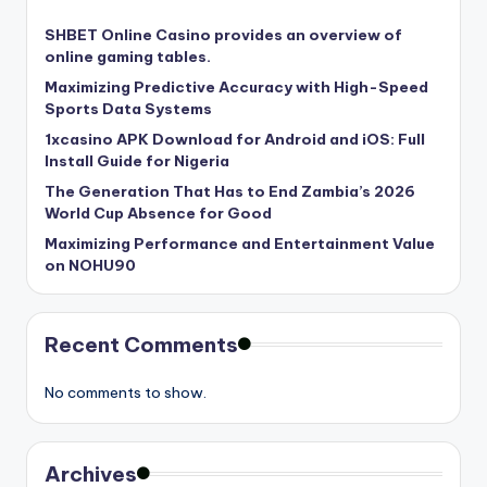
SHBET Online Casino provides an overview of
online gaming tables.
Maximizing Predictive Accuracy with High-Speed
Sports Data Systems
1xcasino APK Download for Android and iOS: Full
Install Guide for Nigeria
The Generation That Has to End Zambia’s 2026
World Cup Absence for Good
Maximizing Performance and Entertainment Value
on NOHU90
Recent Comments
No comments to show.
Archives