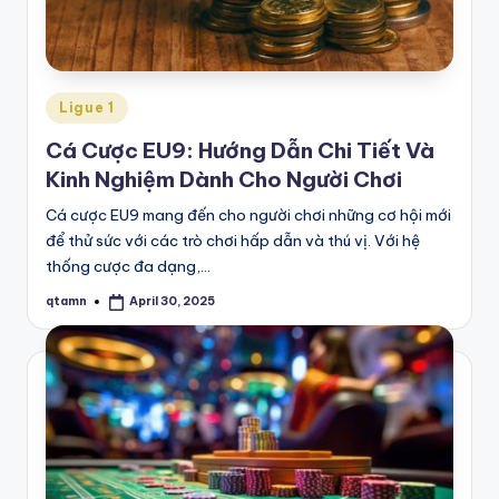
Posted
Ligue 1
in
Cá Cược EU9: Hướng Dẫn Chi Tiết Và
Kinh Nghiệm Dành Cho Người Chơi
Cá cược EU9 mang đến cho người chơi những cơ hội mới
để thử sức với các trò chơi hấp dẫn và thú vị. Với hệ
thống cược đa dạng,…
qtamn
April 30, 2025
Posted
by