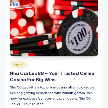
Posted
Ligue 1
in
Nhà Cái Leo88 – Your Trusted Online
Casino For Big Wins
Nhà Cái Leo88 is a top online casino offering a secure,
exciting gaming experience with various games. Join
now for exclusive bonuses and promotions. Nhà Cái
Leo88 - Your Trusted…