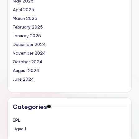
May 2025
April 2025
March 2025
February 2025
January 2025
December 2024
November 2024
October 2024
August 2024
June 2024
Categories
EPL
Ligue 1